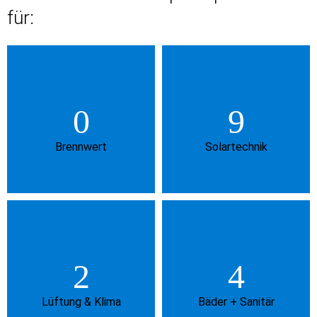
für:
Brennwert
Solartechnik
Lüftung & Klima
Bäder + Sanitär